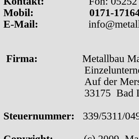
Kontakt:
Fon: 05252 
Mobil: 0171-
1716
E-
Mail:
info@metallb
Firma:
Metallbau Marku
Einzelunter
Auf der Mersch
33175 Bad Lipps
Steuernummer:
339/5311/04
Copyright:
(c) 2009 Markus